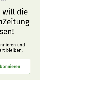
 will die
nZeitung
sen!
onnieren und
ert bleiben.
abonnieren