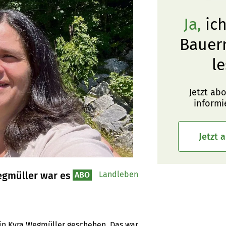
Ja,
ich
Bauer
le
Jetzt ab
informi
Jetzt 
egmüller war es
Landleben
ABO
in Kyra Wegmüller geschehen. Das war 