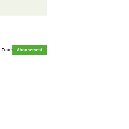
Traumtraktor
Abonnement
Hof-Management
Jahresserie