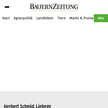
Suche
Start
Agrarpolitik
Landleben
Tiere
Markt & Preise
Pflan
Abo
Herbert Schmid, Liebegg