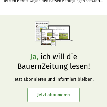
letzten Herbst wegen den nassen Bedingungen schwierig 
einzuhalten war. Wo der letzte Aufwuchs stehen blieb, 
können die Mäuse ungestört ihr Unwesen treiben. Eine 
frühzeitige Nutzung, am besten in Form der Beweidung, 
verhindert Schlimmeres und weckt das Gras.
Ja,
ich will die
BauernZeitung lesen!
Jetzt abonnieren und informiert bleiben.
Jetzt abonnieren