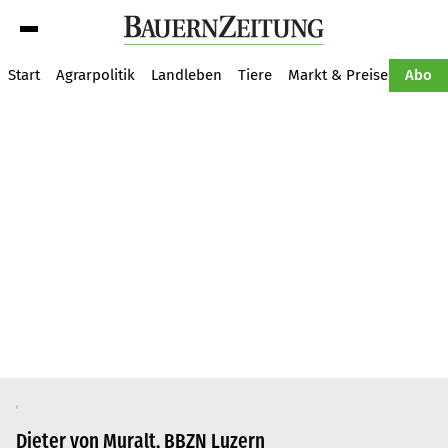
Suche
Start
Agrarpolitik
Landleben
Tiere
Markt & Preise
Pflan
Abo
Dieter von Muralt, BBZN Luzern