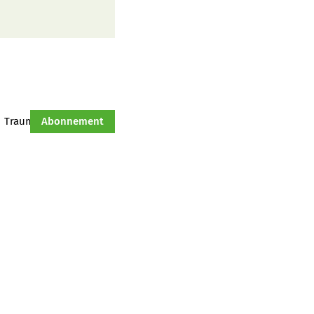
Traumtraktor
Abonnement
Hof-Management
Jahresserie