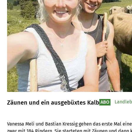
Zäunen und ein ausgebüxtes Kalb
Landle
ABO
Vanessa Meli und Bastian Kressig gehen das erste Mal ein
zwar mit 184 Rindern. Sie starteten mit Zäunen und dann k