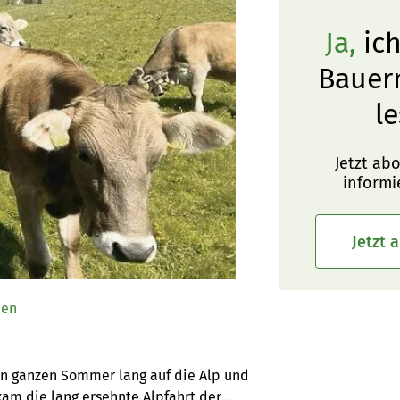
Ja,
ich
Bauer
le
Jetzt ab
informi
Jetzt 
ben
en ganzen Sommer lang auf die Alp und 
am die lang ersehnte Alpfahrt der 