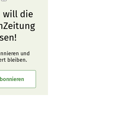
 will die
nZeitung
sen!
onnieren und
ert bleiben.
abonnieren