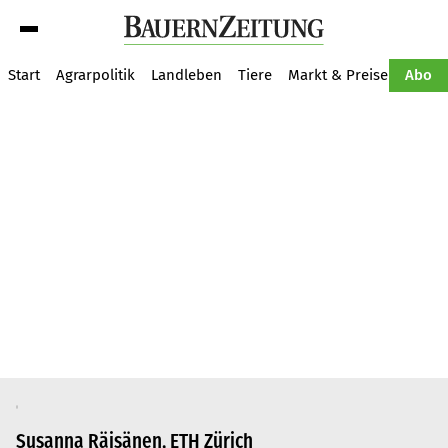
Suche
Start
Agrarpolitik
Landleben
Tiere
Markt & Preise
Pflan
Abo
Susanna Räisänen, ETH Zürich