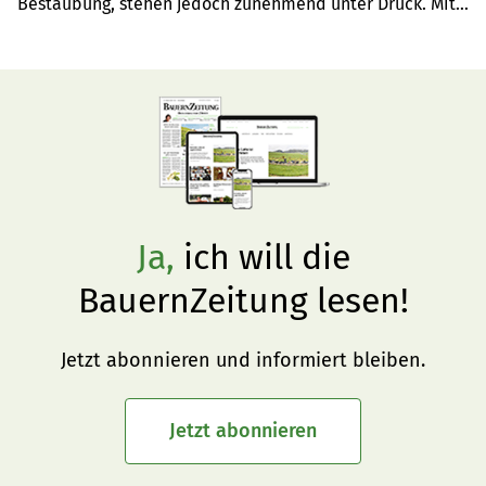
Bestäubung, stehen jedoch zunehmend unter Druck. Mit 
gezielter Pflanzenauswahl und einfachen Massnahmen 
im Garten lassen sich Wild- und Holzbienen wirksam 
unterstützen – und zugleich Biodiversität und 
Gartenerlebnis nachhaltig bereichern.
Ja,
ich will die
BauernZeitung lesen!
Jetzt abonnieren und informiert bleiben.
Jetzt abonnieren