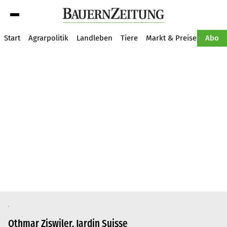
Suche
Start
Agrarpolitik
Landleben
Tiere
Markt & Preise
Pflan
Abo
Othmar Ziswiler, Jardin Suisse