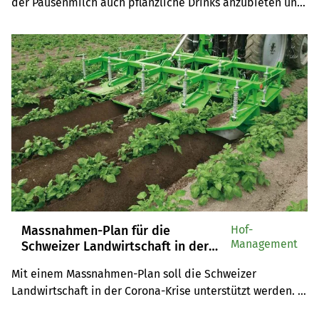
der Pausenmilch auch pflanzliche Drinks anzubieten und 
über den Anbau von Schweizer Soja und Hafer zu 
informieren, findet Meret Schneider.
Massnahmen-Plan für die
Hof-
Management
Schweizer Landwirtschaft in der
Corona-Krise
Mit einem Massnahmen-Plan soll die Schweizer 
Landwirtschaft in der Corona-Krise unterstützt werden. 
Die Umweltwissenschaftlerin und Nationalrätin Meret 