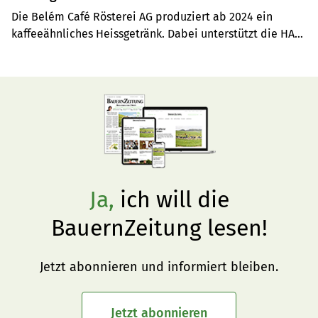
Die Belém Café Rösterei AG produziert ab 2024 ein 
kaffeeähnliches Heissgetränk. Dabei unterstützt die HAFL 
im Rahmen von «Bern ist Bio», von der Suche nach 
passenden Rohstoffen bis zur Kostenplanung.
Ja,
ich will die
BauernZeitung lesen!
Jetzt abonnieren und informiert bleiben.
Jetzt abonnieren