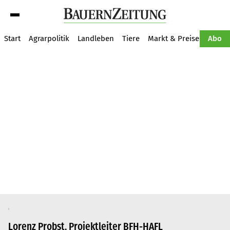
Suche
Start
Agrarpolitik
Landleben
Tiere
Markt & Preise
Pflan
Abo
Lorenz Probst, Projektleiter BFH-HAFL