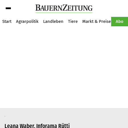
Suche
Start
Agrarpolitik
Landleben
Tiere
Markt & Preise
Pflan
Abo
Leana Waber, Inforama Rütti