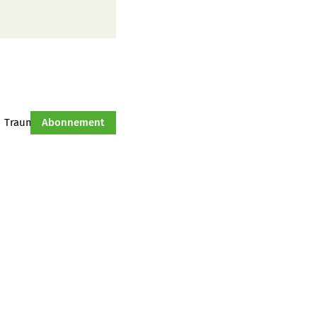
Traumtraktor
Abonnement
Hof-Management
Jahresserie