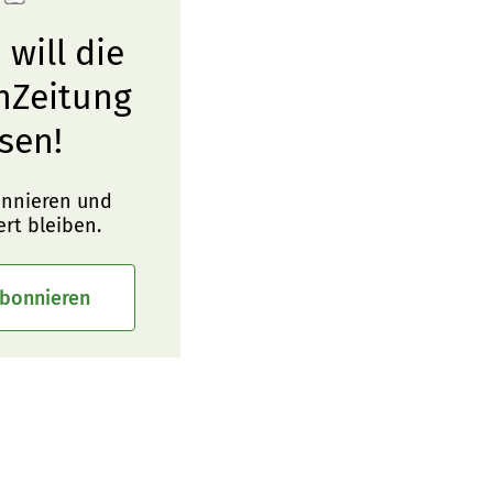
 will die
nZeitung
sen!
onnieren und
ert bleiben.
abonnieren