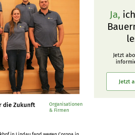
Ja,
ich
Bauer
le
Jetzt ab
informi
Jetzt 
r die Zukunft
Organisationen
& Firmen
hof in Lindau fand wegen Corona in 