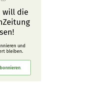
 will die
nZeitung
sen!
onnieren und
ert bleiben.
abonnieren