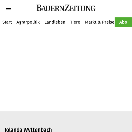
Suche
Start
Agrarpolitik
Landleben
Tiere
Markt & Preise
Pflan
Abo
Jolanda Wyttenbach