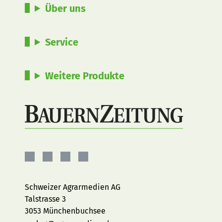
Über uns
Service
Weitere Produkte
BauernZeitung
BauernZeitung
BauernZeitung
BauernZeitung
auf
auf
auf
auf
Facebook
Instagram
YouTube
LinkedIn
Schweizer Agrarmedien AG
Talstrasse 3
3053 Münchenbuchsee