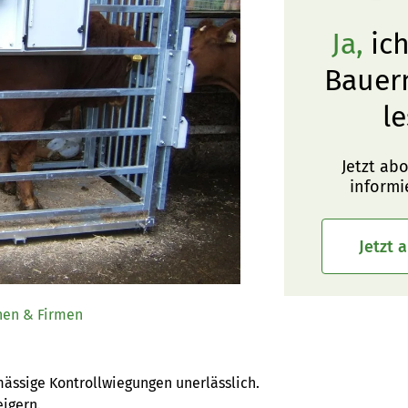
Ja,
ich
Bauer
le
Jetzt ab
informi
Jetzt 
nen & Firmen
ässige Kontrollwiegungen unerlässlich. 
eigern.