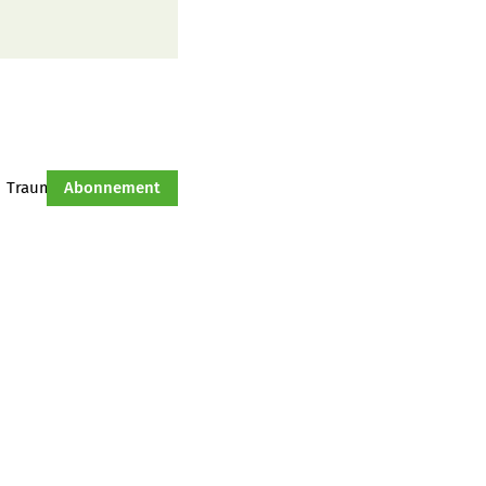
Traumtraktor
Abonnement
Hof-Management
Jahresserie