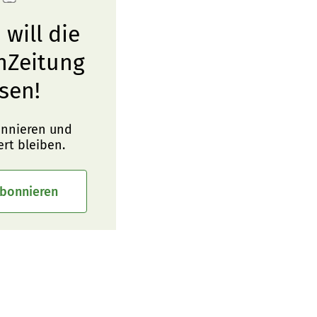
 will die
nZeitung
sen!
onnieren und
ert bleiben.
abonnieren