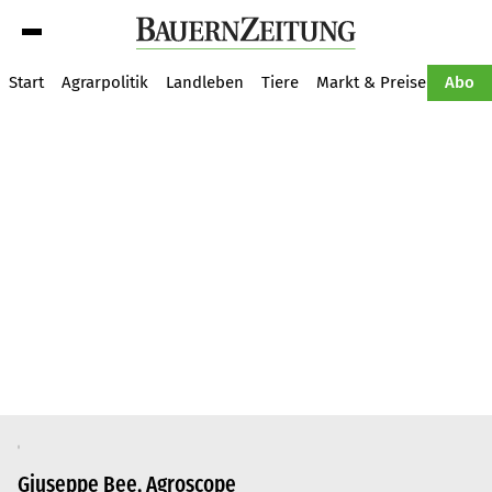
Suche
Start
Agrarpolitik
Landleben
Tiere
Markt & Preise
Pflan
Abo
Giuseppe Bee, Agroscope