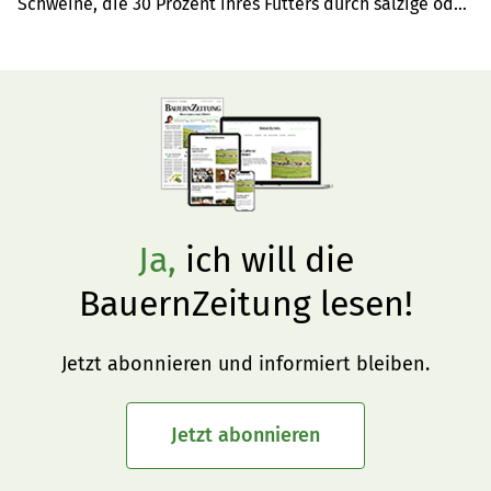
Schweine, die 30 Prozent ihres Futters durch salzige oder 
süsse Lebensmittelabfälle ersetzt bekamen, keine 
Unterschiede im Wachstum oder der 
Schlachtkörperqualität zeigten.
Ja,
ich will die
BauernZeitung lesen!
Jetzt abonnieren und informiert bleiben.
Jetzt abonnieren