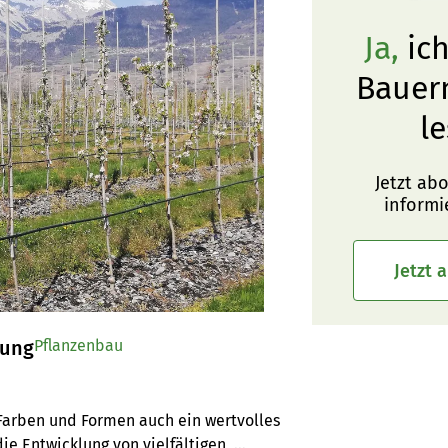
Ja,
ich
Bauer
le
Jetzt ab
informi
Jetzt 
tung
Pflanzenbau
arben und Formen auch ein wertvolles 
die Entwicklung von vielfältigen, 