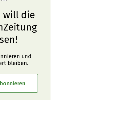
 will die
nZeitung
sen!
onnieren und
ert bleiben.
abonnieren