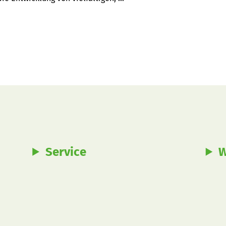
elproduktion weiter voranzubringen.
Service
W