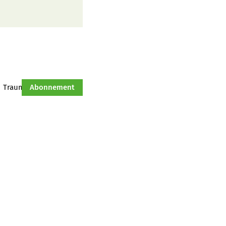
Traumtraktor
Abonnement
Hof-Management
Jahresserie