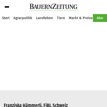
Suche
Start
Agrarpolitik
Landleben
Tiere
Markt & Preise
Pflan
Abo
Franziska Hämmerli, FiBL Schweiz