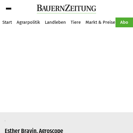
Suche
Start
Agrarpolitik
Landleben
Tiere
Markt & Preise
Pflan
Abo
Esther Bravin, Agroscope