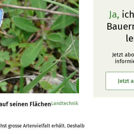
Ja,
ich
Bauer
le
Jetzt ab
informi
Jetzt 
auf seinen Flächen
Landtechnik
st grosse Artenvielfalt erhält. Deshalb 