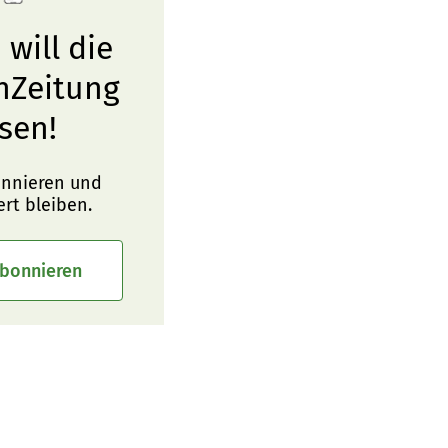
 will die
nZeitung
sen!
onnieren und
ert bleiben.
abonnieren