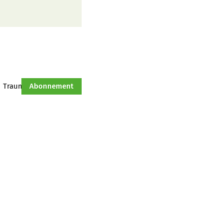
Traumtraktor
Abonnement
Hof-Management
Jahresserie