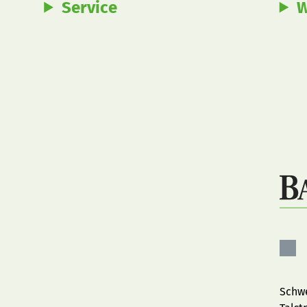
Service
W
Bau
auf
Fac
Schwe