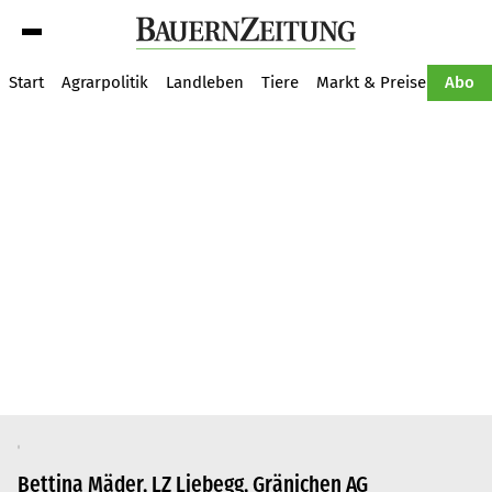
Suche
Start
Agrarpolitik
Landleben
Tiere
Markt & Preise
Pflan
Abo
Bettina Mäder, LZ Liebegg, Gränichen AG