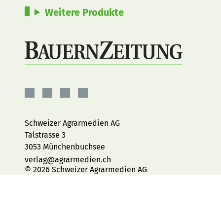
Weitere Produkte
BauernZeitung
BauernZeitung
BauernZeitung
BauernZeitung
auf
auf
auf
auf
Facebook
Instagram
YouTube
LinkedIn
Schweizer Agrarmedien AG
Talstrasse 3
3053 Münchenbuchsee
verlag@agrarmedien.ch
© 2026 Schweizer Agrarmedien AG