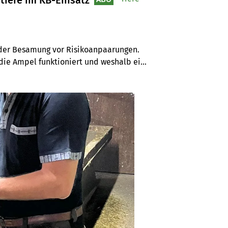
tiere im KB-Einsatz
 der Besamung vor Risikoanpaarungen. 
 die Ampel funktioniert und weshalb ein 
ist.