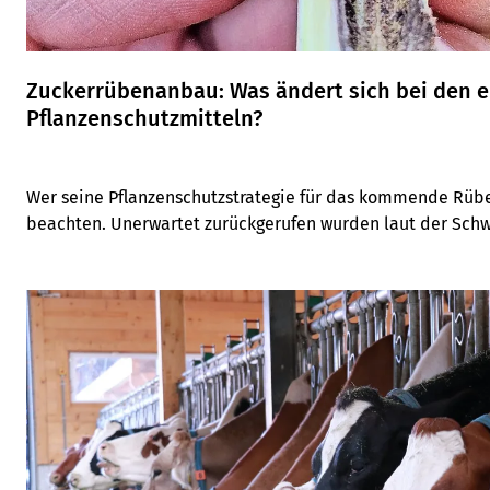
Zuckerrübenanbau: Was ändert sich bei den 
Pflanzenschutzmitteln?
Wer seine Pflanzenschutzstrategie für das kommende Rüben
beachten. Unerwartet zurückgerufen wurden laut der Schwe
Phenmedipham-EC-Solo-Herbizidmittel. Bei der Blattlau
auf Acetamiprid zurückgegriffen werden.