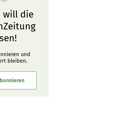
 will die
nZeitung
sen!
onnieren und
ert bleiben.
abonnieren