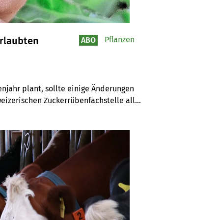
erlaubten
Pflanzen
ABO
jahr plant, sollte einige Änderungen 
izerischen Zuckerrübenfachstelle alle 
sbekämpfung kann im Rübenjahr 2026 