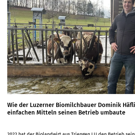
Wie der Luzerner Biomilchbauer Dominik Häfli
einfachen Mitteln seinen Betrieb umbaute
2022 hat der Biolandwirt aus Triengen LU den Betrieb sein