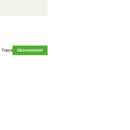
Traumtraktor
Abonnement
Hof-Management
Jahresserie