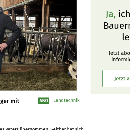
Ja,
ich
Bauer
le
Jetzt ab
informi
Jetzt 
ger mit
Landtechnik
ABO
es Vaters übernommen. Seither hat sich 