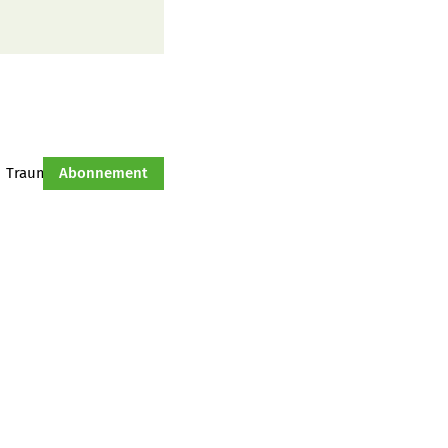
Traumtraktor
Abonnement
Hof-Management
Jahresserie