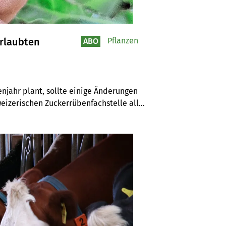
erlaubten
Pflanzen
ABO
jahr plant, sollte einige Änderungen 
izerischen Zuckerrübenfachstelle alle 
sbekämpfung kann im Rübenjahr 2026 