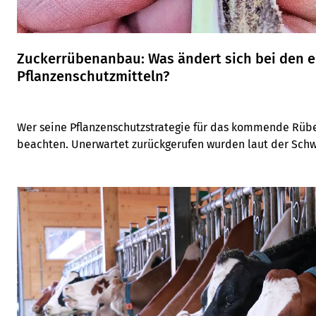
Zuckerrübenanbau: Was ändert sich bei den 
Pflanzenschutzmitteln?
Wer seine Pflanzenschutzstrategie für das kommende Rüben
beachten. Unerwartet zurückgerufen wurden laut der Schwe
Phenmedipham-EC-Solo-Herbizidmittel. Bei der Blattlau
auf Acetamiprid zurückgegriffen werden.