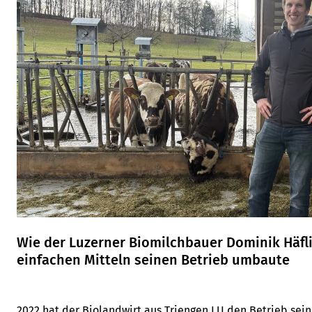
Wie der Luzerner Biomilchbauer Dominik Häfli
einfachen Mitteln seinen Betrieb umbaute
2022 hat der Biolandwirt aus Triengen LU den Betrieb sein