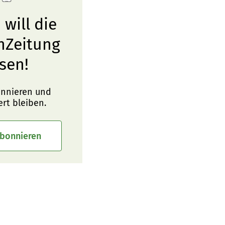
 will die
nZeitung
sen!
onnieren und
ert bleiben.
abonnieren