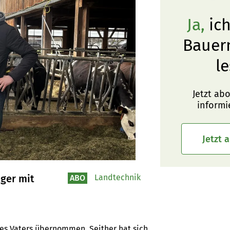
Ja,
ich
Bauer
le
Jetzt ab
informi
Jetzt 
ger mit
Landtechnik
ABO
es Vaters übernommen. Seither hat sich 