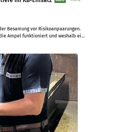
tiere im KB-Einsatz
 der Besamung vor Risikoanpaarungen. 
 die Ampel funktioniert und weshalb ein 
ist.