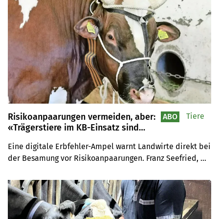
Grundfutter.
Risikoanpaarungen vermeiden, aber:
Tiere
ABO
«Trägerstiere im KB-Einsatz sind
erlaubt und sollen eingesetzt
Eine digitale Erbfehler-Ampel warnt Landwirte direkt bei 
werden»
der Besamung vor Risikoanpaarungen. Franz Seefried, 
Genetiker bei der Qualitas AG, erklärt, wie die Ampel 
funktioniert und weshalb ein kompletter Ausschluss von 
Trägerstieren nicht zielführend ist.