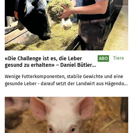
«Die Challenge ist es, die Leber
Tiere
ABO
gesund zu erhalten» – Daniel Bütlers
Erfolgsrezept für seine Holsteinkühe
Wenige Futterkomponenten, stabile Gewichte und eine 
gesunde Leber - darauf setzt der Landwirt aus Hägendorf 
SO. Am Nordwestschweizer Milchtag gewährt der 
Landwirt Einblick in seine Fütterungsstrategie.