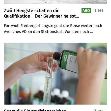
Zwölf Hengste schaffen die
Tiere
ABO
Qualifikation – Der Gewinner heisst
Cedric
Für zwölf Freibergerhengste geht die Reise weiter nach 
Avenches VD an den Stationstest. Von den noch 
existierenden und vertretenen Vaterlinien sind nun noch 
sechs im Rennen. Den Gewinner der Qualifikation ist 
Cedric im Besitz der Zucht Elevage du Clos Virat von 
Familie Julliard aus Damvant JU.
Tiere