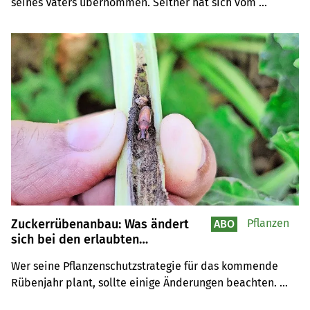
seines Vaters übernommen. Seither hat sich vom 
Melkstand bis hin zur Rasse viel geändert. Das Motto des 
Landwirts: «Primitiv, einfach, gut.»
Zuckerrübenanbau: Was ändert
Pflanzen
ABO
sich bei den erlaubten
Pflanzenschutzmitteln?
Wer seine Pflanzenschutzstrategie für das kommende 
Rübenjahr plant, sollte einige Änderungen beachten. 
Unerwartet zurückgerufen wurden laut der 