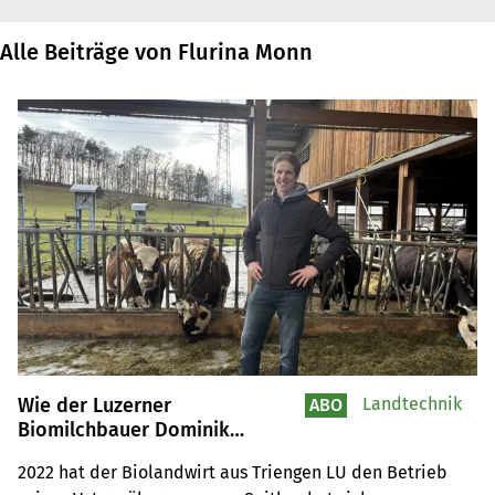
Alle Beiträge von Flurina Monn
Wie der Luzerner
Landtechnik
ABO
Biomilchbauer Dominik
Häfliger mit einfachen Mitteln
2022 hat der Biolandwirt aus Triengen LU den Betrieb 
seinen Betrieb umbaute