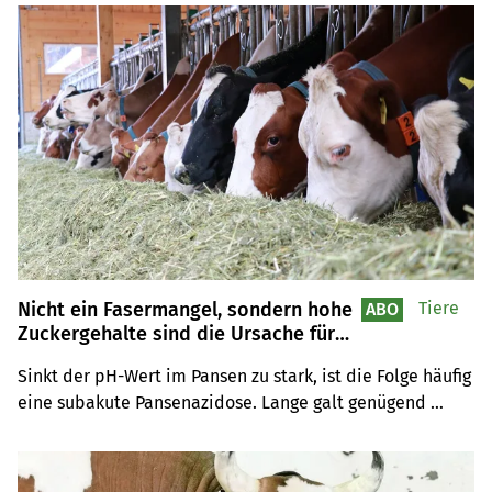
Schweizerischen Zuckerrübenfachstelle alle 
Phenmedipham-EC-Solo-Herbizidmittel. Bei der 
Blattlausbekämpfung kann im Rübenjahr 2026 auf 
Acetamiprid zurückgegriffen werden.
Nicht ein Fasermangel, sondern hohe
Tiere
ABO
Zuckergehalte sind die Ursache für
eine Pansenazidose
Sinkt der pH-Wert im Pansen zu stark, ist die Folge häufig 
eine subakute Pansenazidose. Lange galt genügend 
Struktur in der Ration gegen eine Übersäuerung. Laut 
Michael Leu von Multiforsa liegt die eigentliche 
Herausforderung aber bei den hohen Zuckergehalten im 