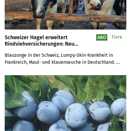
Schweizer Hagel erweitert
Tiere
ABO
Rindviehversicherungen: Neu
Ertragsausfälle bei bestimmten
Blauzunge in der Schweiz, Lumpy-Skin-Krankheit in 
Tierseuchen abgedeckt
Frankreich, Maul- und Klauenseuche in Deutschland. 
Tierseuchen waren schon lange nicht mehr so nahe. Im 
Ernstfall decken Bund und Kanton nur 60 bis 90 Prozent 
des Tierwerts – der Ertragsausfall bleibt ungedeckt. Die 
Schweizer Hagel schliesst nun diese Lücke.