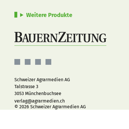
Weitere Produkte
BauernZeitung
BauernZeitung
BauernZeitung
BauernZeitung
auf
auf
auf
auf
Facebook
Instagram
YouTube
LinkedIn
Schweizer Agrarmedien AG
Talstrasse 3
3053 Münchenbuchsee
verlag@agrarmedien.ch
© 2026 Schweizer Agrarmedien AG