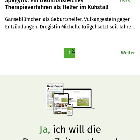
Spagyrik: Ein traditionsreiches
Therapieverfahren als Helfer im Kuhstall
Gänseblümchen als Geburtshelfer, Vulkangestein gegen 
Entzündungen. Drogistin Michelle Krügel setzt seit Jahren 
auf das alte Naturheilverfahren Spagyrik. Doch was 
steckt hinter dieser Methode, die in Schweizer Ställen 
noch weitgehend unbekannt ist?
1
Weiter
Ja,
ich will die