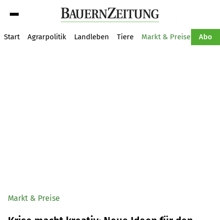
Suche
Start
Agrarpolitik
Landleben
Tiere
Markt & Preise
Pflan
Abo
Markt & Preise