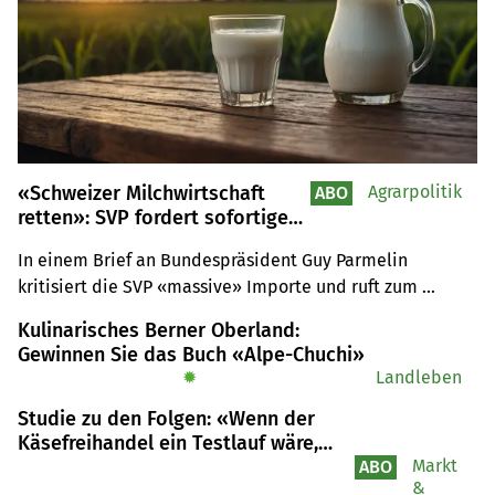
«Schweizer Milchwirtschaft
Agrarpolitik
ABO
retten»: SVP fordert sofortigen
Stopp von Milchimporten
In einem Brief an Bundespräsident Guy Parmelin 
kritisiert die SVP «massive» Importe und ruft zum 
Handeln auf. Ein Importstopp würde sehr viel helfen, 
Kulinarisches Berner Oberland:
sagt BOM-Geschäftsführer Stefan Kohler. Das Problem ist 
Gewinnen Sie das Buch «Alpe-Chuchi»
der Veredelungsverkehr.
✹
Landleben
Studie zu den Folgen: «Wenn der
Käsefreihandel ein Testlauf wäre,
dann besser keine Liberalisierung
Markt
ABO
&
mehr»