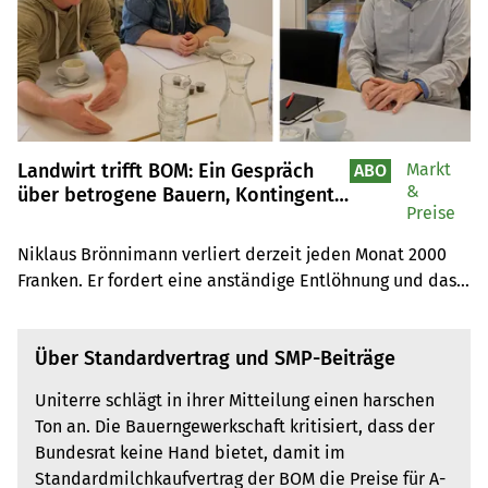
Landwirt trifft BOM: Ein Gespräch
Markt
ABO
&
über betrogene Bauern, Kontingente
Preise
und 1-Franken-Milchpreis
Niklaus Brönnimann verliert derzeit jeden Monat 2000 
Franken. Er fordert eine anständige Entlöhnung und dass 
sich die Branchenorganisation Milch (BOM) für die 
Bauern einsetzt. BOM-Geschäftsführer Stefan Kohler 
Über Standardvertrag und SMP-Beiträge
erklärt, wo er Grenzen sieht.
Uniterre schlägt in ihrer Mitteilung einen harschen
Ton an. Die Bauerngewerkschaft kritisiert, dass der
Bundesrat keine Hand bietet, damit im
Standardmilchkaufvertrag der BOM die Preise für A-