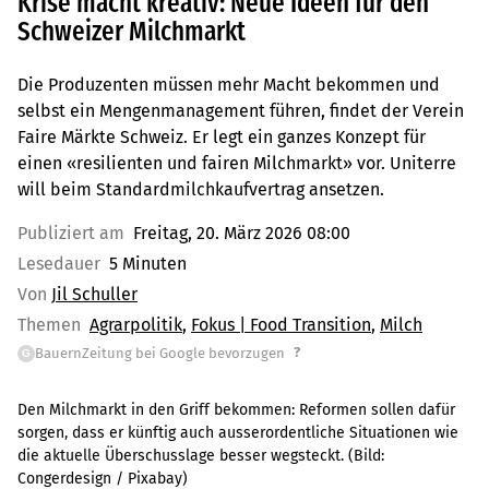
Krise macht kreativ: Neue Ideen für den
Schweizer Milchmarkt
Die Produzenten müssen mehr Macht bekommen und
selbst ein Mengenmanagement führen, findet der Verein
Faire Märkte Schweiz. Er legt ein ganzes Konzept für
einen «resilienten und fairen Milchmarkt» vor. Uniterre
will beim Standardmilchkaufvertrag ansetzen.
Publiziert am
Freitag, 20. März 2026 08:00
Lesedauer
5 Minuten
Von
Jil Schuller
Themen
Agrarpolitik
Fokus | Food Transition
Milch
?
BauernZeitung bei Google bevorzugen
G
Den Milchmarkt in den Griff bekommen: Reformen sollen dafür
sorgen, dass er künftig auch ausserordentliche Situationen wie
die aktuelle Überschusslage besser wegsteckt.
(Bild:
Congerdesign / Pixabay
)