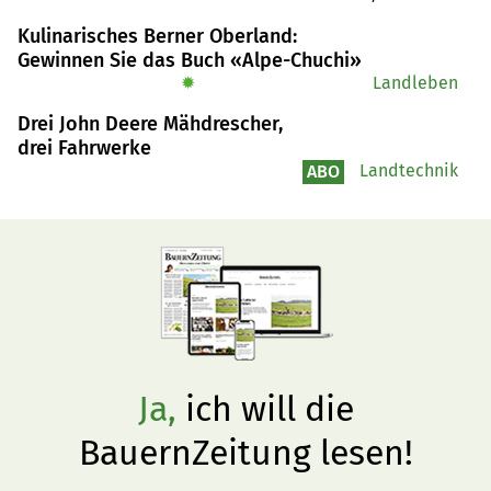
dem Bewässerungsnetz erhalten. Nun sichert eine 
Kulinarisches Berner Oberland:
Aktiengesellschaft die Zukunft und entwickelt das 
Gewinnen Sie das Buch «Alpe-Chuchi»
Angebot weiter.
✹
Landleben
Drei John Deere Mähdrescher,
drei Fahrwerke
Landtechnik
ABO
Ja,
ich will die
BauernZeitung lesen!