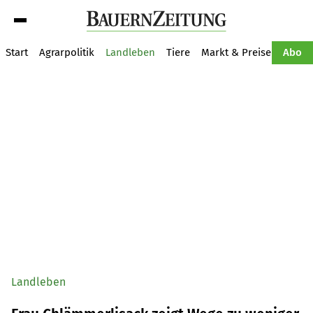
Suche
Start
Agrarpolitik
Landleben
Tiere
Markt & Preise
Pflan
Abo
Landleben